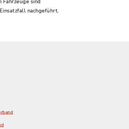
n Fahrzeuge sind
nsatzfall nachgeführt.
erband
nd