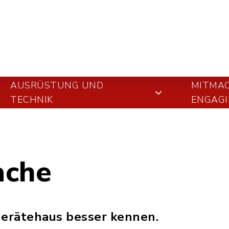
AUSRÜSTUNG UND
MITMA
TECHNIK
ENGAGI
ache
Gerätehaus besser kennen.