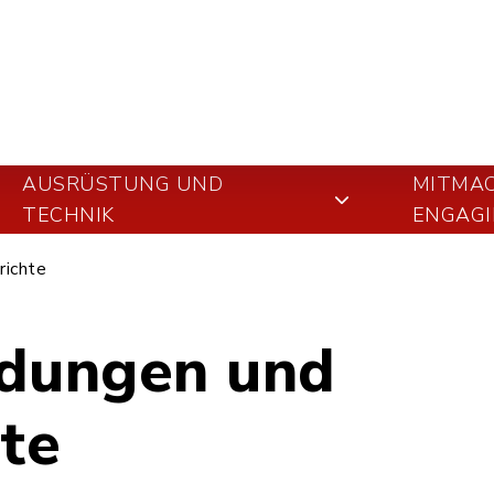
AUSRÜSTUNG UND
MITMA
TECHNIK
ENGAGI
richte
ldungen und
hte