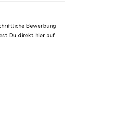
schriftliche Bewerbung
est Du direkt hier auf
öße: 288,93 KB)