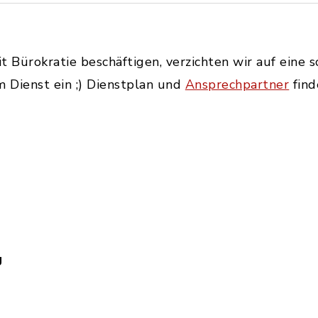
 Bürokratie beschäftigen, verzichten wir auf eine 
m Dienst ein ;) Dienstplan und
Ansprechpartner
find
g
gliedsantrag.pdf, Dateierweiterung: pdf, Dateigr